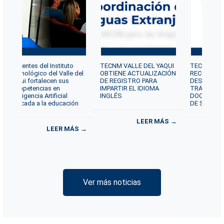
Docentes del Instituto
TECNM VALLE DEL YAQUI
TECNM VAL
Tecnológico del Valle del
OBTIENE ACTUALIZACIÓN
RECONOCE 
Yaqui fortalecen sus
DE REGISTRO PARA
DESTACAD
competencias en
IMPARTIR EL IDIOMA
TRAYECTOR
Inteligencia Artificial
INGLÉS
DOCENTE P
aplicada a la educación
DE SERVICI
LEER MÁS →
LEER MÁS →
Ver más noticias