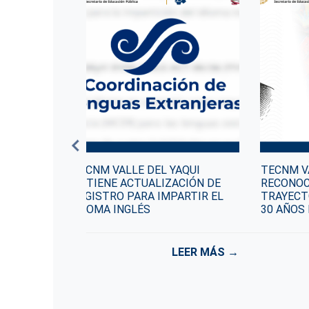
TECNM VALLE DEL YAQUI
TECNM V
l Yaqui
OBTIENE ACTUALIZACIÓN DE
RECONOC
ncias en
REGISTRO PARA IMPARTIR EL
TRAYECT
licada a la
IDIOMA INGLÉS
30 AÑOS 
LEER MÁS →
ER MÁS →