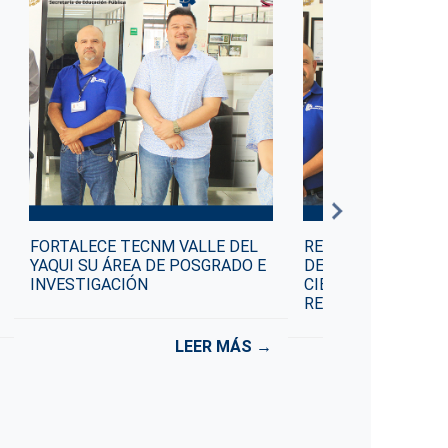
FORTALECE TECNM VALLE DEL
RECONOCEN AL TE
YAQUI SU ÁREA DE POSGRADO E
DEL YAQUI POR SU
INVESTIGACIÓN
CIENTÍFICO EN EL
RESPONSABLE DE 
LEER MÁS →