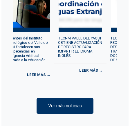
Docentes del Instituto
TECNM VALLE DEL YAQUI
TECNM VAL
Tecnológico del Valle del
OBTIENE ACTUALIZACIÓN
RECONOCE 
Yaqui fortalecen sus
DE REGISTRO PARA
DESTACAD
competencias en
IMPARTIR EL IDIOMA
TRAYECTOR
Inteligencia Artificial
INGLÉS
DOCENTE P
aplicada a la educación
DE SERVICI
LEER MÁS →
LEER MÁS →
Ver más noticias