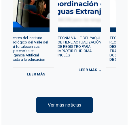
Docentes del Instituto
TECNM VALLE DEL YAQUI
TECNM VAL
Tecnológico del Valle del
OBTIENE ACTUALIZACIÓN
RECONOCE 
Yaqui fortalecen sus
DE REGISTRO PARA
DESTACAD
competencias en
IMPARTIR EL IDIOMA
TRAYECTOR
Inteligencia Artificial
INGLÉS
DOCENTE P
aplicada a la educación
DE SERVICI
LEER MÁS →
LEER MÁS →
Ver más noticias