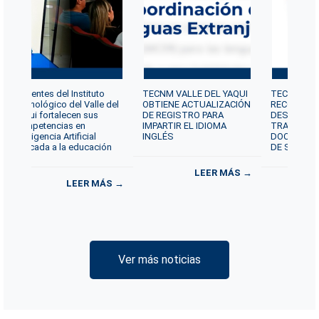
Docentes del Instituto
TECNM VALLE DEL YAQUI
TECNM VAL
Tecnológico del Valle del
OBTIENE ACTUALIZACIÓN
RECONOCE 
Yaqui fortalecen sus
DE REGISTRO PARA
DESTACAD
competencias en
IMPARTIR EL IDIOMA
TRAYECTOR
Inteligencia Artificial
INGLÉS
DOCENTE P
aplicada a la educación
DE SERVICI
LEER MÁS →
LEER MÁS →
Ver más noticias